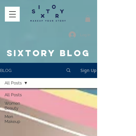
Log In
SIXTORY BLOG
Sign Up
BLOG
All Posts
All Posts
Women
Beauty
Men
Makeup