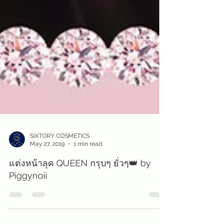
SIXTORY COSMETICS
May 27, 2019
1 min read
แต่งหน้าลุค QUEEN กรุบๆ ยั่วๆ👑 by
Piggynoii