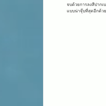
จบด้วยการลงสีปากเบอร
แบบน่าจุ๊บที่สุดอีกด้ว