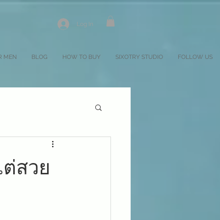
Log In
R MEN
BLOG
HOW TO BUY
SIXOTRY STUDIO
FOLLOW US
แต่สวย