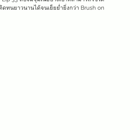
สีติดทนยาวนานได้จนเย็ยย่ำยิ่งกว่า Brush on