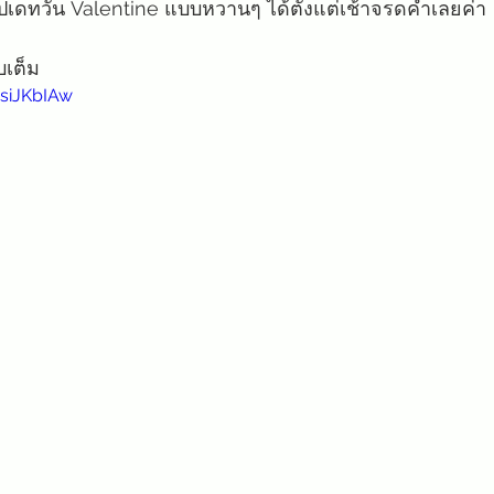
มไปเดทวัน Valentine แบบหวานๆ ได้ตั้งแต่เช้าจรดค่ำเลยค่า
บเต็ม
siJKbIAw