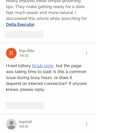
Really enjoyed these simple grooming 
tips. They make getting ready for a date 
feel much easier and more natural. I 
discovered this article while searching for 
Delta Executor
.
Like
Reply
Raju Billa
Jul 23
I tried lottery 
6club login
  but the page 
was taking time to load. Is this a common 
issue during busy hours, or does it 
depend on internet connection? If anyone 
knows, please reply.
Like
Reply
kajal116
Jul 22