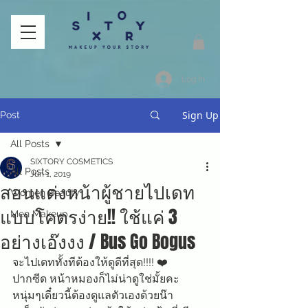
Log In
Sign Up
Post
All Posts
SIXTORY COSMETICS
All Posts
Jun 1, 2019
สอนแต่งหน้าผู้ชายไปเดท
Women Beauty
แบบโคตรง่าย!! ใช้แค่ 3
Men Makeup
อย่างเอ๊งงง / Bus Go Bogus
จะไปเดททั้งทีต้องให้ดูดีที่สุด!!!! ❤️
ปากซีด หน้าหมองก็ไม่น่าดูใช่มั้ยคะ 
หนุ่มๆเดี๋ยวนี้ต้องดูแลตัวเองด้วยน๊า