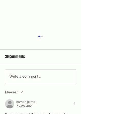
39 Comments
Write a comment...
แนะนำแป้งพัฟที่ผู้ชายก็
💄แค่ทาลิปก็เปลี่
ใช้ได้ ไม่โป๊ะ ปกปิดแต่
“หล่อขึ้น” ได้ ผู้ช
by NUTTHEP
ธรรมชาติ จาก Sixtory |
Newest
Uncle Bank
daman game
7 days ago