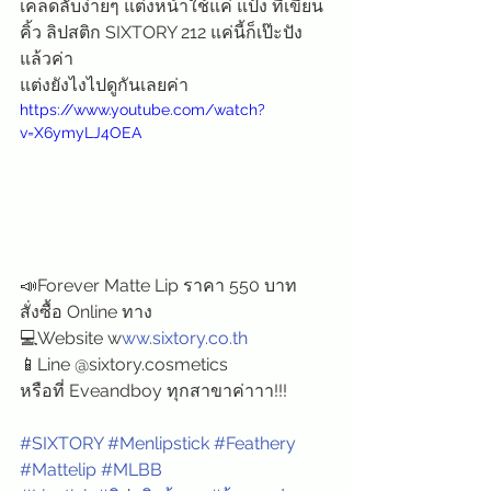
เคล็ดลับง่ายๆ แต่งหน้าใช้แค่ แป้ง ที่เขียน
คิ้ว ลิปสติก SIXTORY 212 แค่นี้ก็เป๊ะปัง
แล้วค่า
แต่งยังไงไปดูกันเลยค่า
https://www.youtube.com/watch?
v=X6ymyLJ4OEA
📣Forever Matte Lip ราคา 550 บาท
สั่งซื้อ Online ทาง 
💻Website w
ww.sixtory.co.th
📱Line @sixtory.cosmetics
หรือที่ Eveandboy ทุกสาขาค่าาา!!!
#SIXTORY
#Menlipstick
#Feathery
#Mattelip
#MLBB